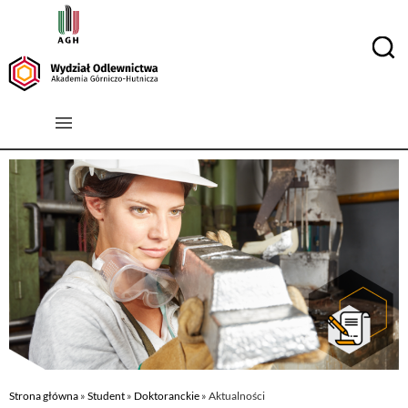
Strona główna
»
Student
»
Doktoranckie
»
Aktualności