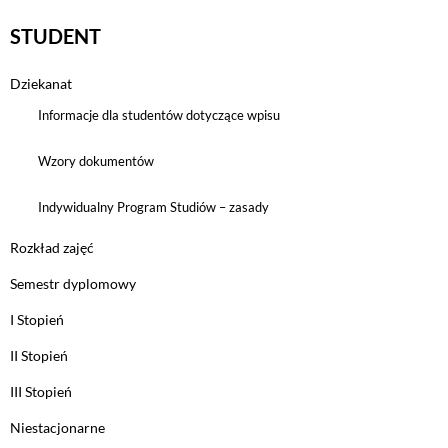
STUDENT
Dziekanat
Informacje dla studentów dotyczące wpisu
Wzory dokumentów
Indywidualny Program Studiów – zasady
Rozkład zajęć
Semestr dyplomowy
I Stopień
II Stopień
III Stopień
Niestacjonarne