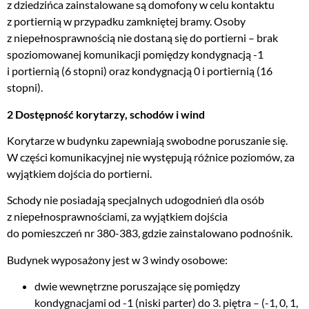
z dziedzińca zainstalowane są domofony w celu kontaktu
z portiernią w przypadku zamkniętej bramy. Osoby
z niepełnosprawnością nie dostaną się do portierni – brak
spoziomowanej komunikacji pomiędzy kondygnacją -1
i portiernią (6 stopni) oraz kondygnacją 0 i portiernią (16
stopni).
2 Dostępność korytarzy, schodów i wind
Korytarze w budynku zapewniają swobodne poruszanie się.
W części komunikacyjnej nie występują różnice poziomów, za
wyjątkiem dojścia do portierni.
Schody nie posiadają specjalnych udogodnień dla osób
z niepełnosprawnościami, za wyjątkiem dojścia
do pomieszczeń nr 380-383, gdzie zainstalowano podnośnik.
Budynek wyposażony jest w 3 windy osobowe:
dwie wewnętrzne poruszające się pomiędzy
kondygnacjami od -1 (niski parter) do 3. piętra – (-1, 0, 1,