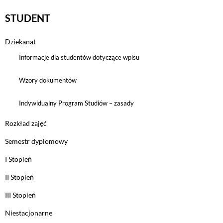
STUDENT
Dziekanat
Informacje dla studentów dotyczące wpisu
Wzory dokumentów
Indywidualny Program Studiów – zasady
Rozkład zajęć
Semestr dyplomowy
I Stopień
II Stopień
III Stopień
Niestacjonarne