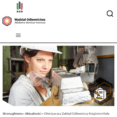
Strona główna
»
Aktualności
»
Oferta pracy Zakład Odlewniczy Książnice Małe