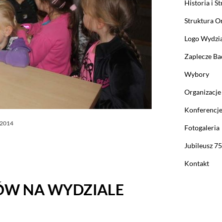
Historia i St
Struktura O
Logo Wydzi
Zaplecze B
Wybory
Organizacje
Konferencj
.2014
Fotogaleria
Jubileusz 7
Kontakt
ÓW NA WYDZIALE