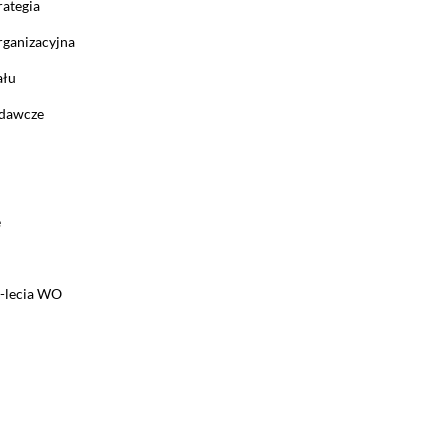
rategia
rganizacyjna
ału
adawcze
e
5-lecia WO