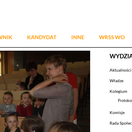
WNIK
KANDYDAT
INNE
WRSS WO
WYDZI
Aktualności
Władze
Kolegium
Protoko
Komisje
Rada Społec