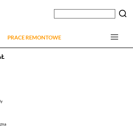
PRACE REMONTOWE
AŁ
ły
zna