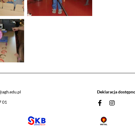
agh.edu.pl
Deklaracja dostępno
7 01