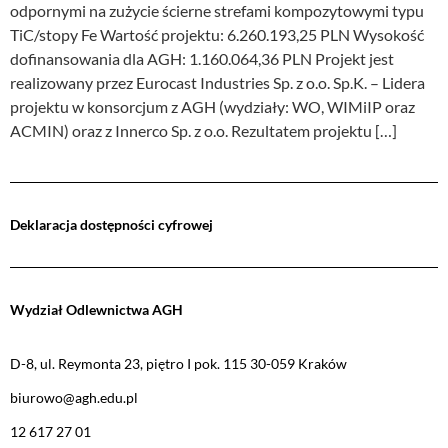
odpornymi na zużycie ścierne strefami kompozytowymi typu
TiC/stopy Fe Wartość projektu: 6.260.193,25 PLN Wysokość
dofinansowania dla AGH: 1.160.064,36 PLN Projekt jest
realizowany przez Eurocast Industries Sp. z o.o. Sp.K. – Lidera
projektu w konsorcjum z AGH (wydziały: WO, WIMiIP oraz
ACMIN) oraz z Innerco Sp. z o.o. Rezultatem projektu […]
Deklaracja dostępności cyfrowej
Wydział Odlewnictwa AGH
D-8, ul. Reymonta 23, piętro I pok. 115 30-059 Kraków
biurowo@agh.edu.pl
12 617 27 01