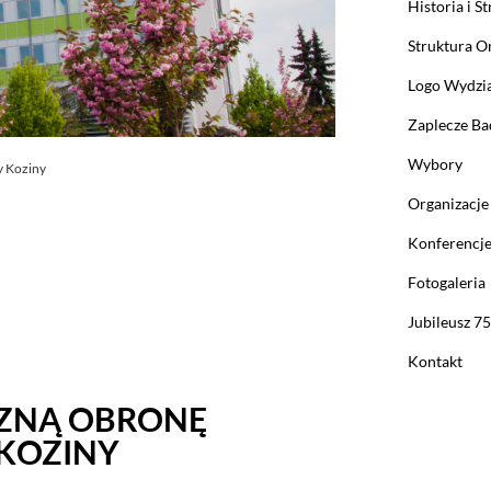
Historia i St
Struktura O
Logo Wydzi
Zaplecze B
Wybory
y Koziny
Organizacje
Konferencj
Fotogaleria
Jubileusz 7
Kontakt
CZNĄ OBRONĘ
KOZINY