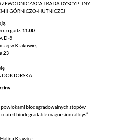
RZEWODNICZĄCA I RADA DYSCYPLINY
EMII GÓRNICZO-HUTNICZEJ
ją,
5
r. o godz.
11:00
w. D-8
czej w Krakowie,
a 23
się
A DOKTORSKA
oziny
ch powłokami biodegradowalnych stopów
ncoated biodegradable magnesium alloys”
 Halina Krawiec