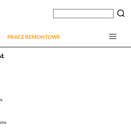
PRACE REMONTOWE
AŁ
ły
zna