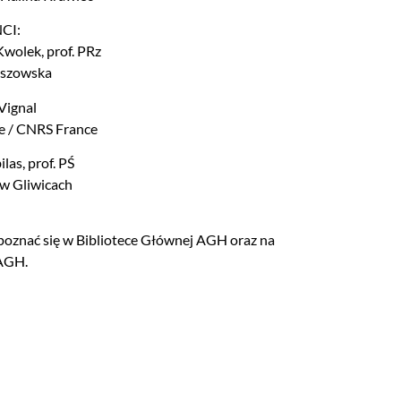
CI:
Kwolek, prof. PRz
eszowska
Vignal
e / CNRS France
ilas, prof. PŚ
 w Gliwicach
apoznać się w Bibliotece Głównej AGH oraz na
 AGH
.