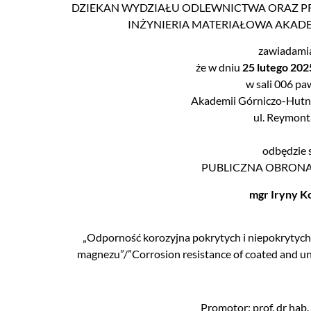
DZIEKAN WYDZIAŁU ODLEWNICTWA ORAZ P
INŻYNIERIA MATERIAŁOWA AKAD
zawiadamia
że w dniu
25 lutego 202
w sali 006 pa
Akademii Górniczo-Hutni
ul. Reymont
odbędzie 
PUBLICZNA OBRON
mgr
Iryny K
„Odporność korozyjna pokrytych i niepokryty
magnezu”/”Corrosion resistance of coated and u
Promotor: prof. dr hab.