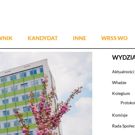
WNIK
KANDYDAT
INNE
WRSS WO
WYDZI
Aktualności
Władze
Kolegium
Protoko
Komisje
Rada Społec