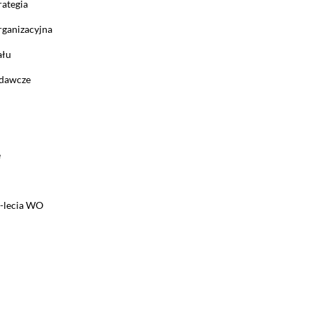
rategia
rganizacyjna
ału
adawcze
e
5-lecia WO